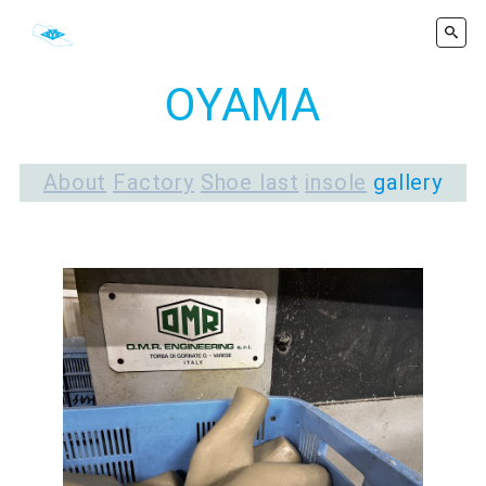
OYAMA
About
Factory
Shoe last
insole
gallery